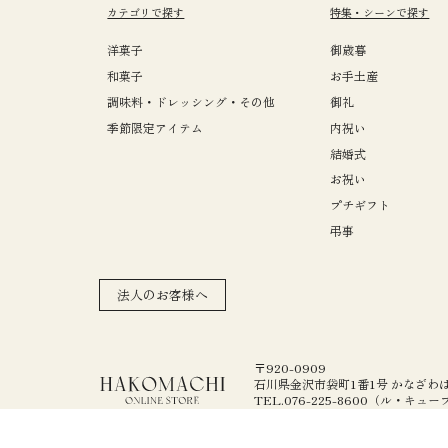
カテゴリで探す
特集・シーンで探す
洋菓子
御歳暮
和菓子
お手土産
調味料・ドレッシング・その他
御礼
季節限定アイテム
内祝い
結婚式
お祝い
プチギフト
弔事
法人のお客様へ
〒920-0909
石川県金沢市袋町1番1号 かなざわ
TEL.076-225-8600（ル・キュ