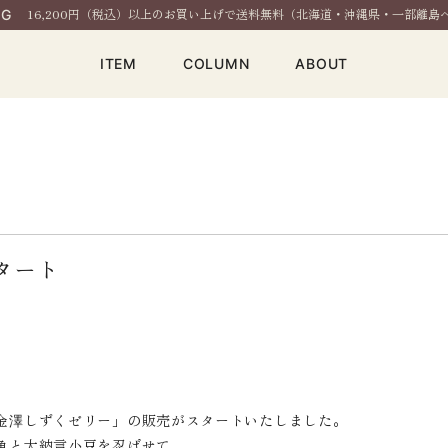
16,200円（税込）以上のお買い上げで送料無料（北海道・沖縄県・一部離島
NG
ITEM
COLUMN
ABOUT
タート
金澤しずくゼリー」の販売がスタートいたしました。
魚と大納言小豆を忍ばせて、