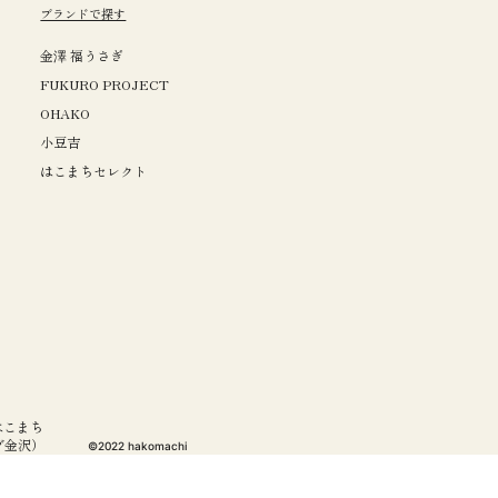
ブランドで探す
金澤 福うさぎ
FUKURO PROJECT
OHAKO
小豆吉
はこまちセレクト
はこまち
ーブ金沢）
©️2022 hakomachi