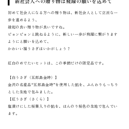
新社会人への贈り物は飛躍の願いを込めて
初めて社会人になる方への贈り物は、新社会人として立派な一
歩を進めるよう、
縁起の良い贈り物が良いですね。
ピョンピョンと跳ねるように、新しい一歩が飛躍に繋がります
ようにと願いを込めて、
かわいい福うさぎはいかがしょう？
紅白のめでたいセットは、この季節だけの限定品です。
【白うさぎ（五郎島金時）】
金沢の名産品“五郎島金時”を使用した餡を、ふんわりもっちり
とした生地で包みました。
【紅うさぎ（さくら）】
塩漬けにした桜葉入りの餡を、ほんのり桜色の生地で包んでい
ます。