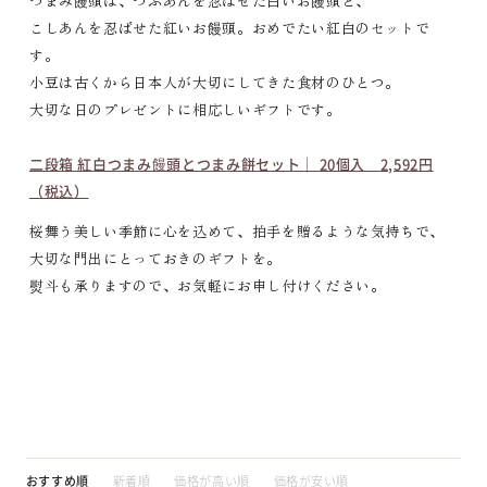
つまみ饅頭は、つぶあんを忍ばせた白いお饅頭と、
こしあんを忍ばせた紅いお饅頭。おめでたい紅白のセットで
す。
小豆は古くから日本人が大切にしてきた食材のひとつ。
大切な日のプレゼントに相応しいギフトです。
二段箱 紅白つまみ饅頭とつまみ餅セット｜ 20個入 2,592円
（税込）
桜舞う美しい季節に心を込めて、拍手を贈るような気持ちで、
大切な門出にとっておきのギフトを。
熨斗も承りますので、お気軽にお申し付けください。
おすすめ順
新着順
価格が高い順
価格が安い順