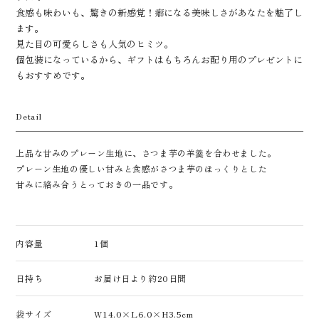
食感も味わいも、驚きの新感覚！癖になる美味しさがあなたを魅了し
ます。
見た目の可愛らしさも人気のヒミツ。
個包装になっているから、ギフトはもちろんお配り用のプレゼントに
もおすすめです。
Detail
上品な甘みのプレーン生地に、さつま芋の羊羹を合わせました。
プレーン生地の優しい甘みと食感がさつま芋のほっくりとした
甘みに絡み合うとっておきの一品です。
内容量
1個
日持ち
お届け日より約20日間
袋サイズ
W14.0×L6.0×H3.5cm