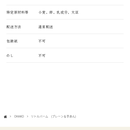
特定原材料等
小麦、卵、乳成分、大豆
配送方法
通常配送
包装紙
不可
のし
不可
OHAKO
リトルバーム (プレーン＆芋あん)