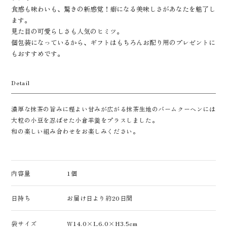
食感も味わいも、驚きの新感覚！癖になる美味しさがあなたを魅了し
ます。
見た目の可愛らしさも人気のヒミツ。
個包装になっているから、ギフトはもちろんお配り用のプレゼントに
もおすすめです。
Detail
濃厚な抹茶の旨みに程よい甘みが広がる抹茶生地のバームクーヘンには
大粒の小豆を忍ばせた小倉羊羹をプラスしました。
和の楽しい組み合わせをお楽しみください。
内容量
1個
日持ち
お届け日より約20日間
袋サイズ
W14.0×L6.0×H3.5cm