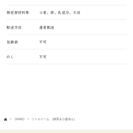
特定原材料等
小麦、卵、乳成分、大豆
配送方法
通常配送
包装紙
不可
のし
不可
OHAKO
リトルバーム (抹茶＆小倉あん)