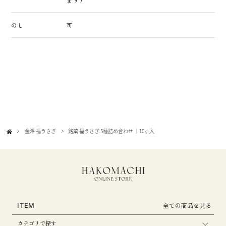
のし
可
金澤 福うさぎ
銘菓 福うさぎ 5種詰め合わせ ｜10ヶ入
全ての商品を見る
ITEM
カテゴリで探す