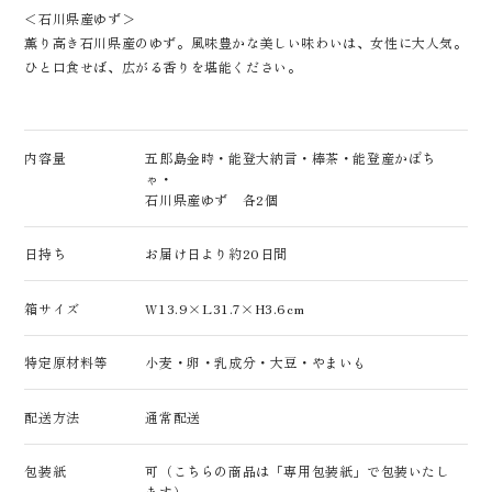
＜石川県産ゆず＞
薫り高き石川県産のゆず。風味豊かな美しい味わいは、女性に大人気。
ひと口食せば、広がる香りを堪能ください。
内容量
五郎島金時・能登大納言・棒茶・能登産かぼち
ゃ・
石川県産ゆず 各2個
日持ち
お届け日より約20日間
箱サイズ
W13.9×L31.7×H3.6cm
特定原材料等
小麦・卵・乳成分・大豆・やまいも
配送方法
通常配送
包装紙
可（こちらの商品は「専用包装紙」で包装いたし
ます）