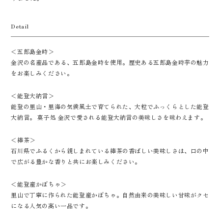
Detail
＜五郎島金時＞
金沢の名産品である、五郎島金時を使用。歴史ある五郎島金時芋の魅力
をお楽しみください。
＜能登大納言＞
能登の里山・里海の気候風土で育てられた、大粒でふっくらとした能登
大納言。 菓子処 金沢で愛される能登大納言の美味しさを味わえます。
＜棒茶＞
石川県でふるくから親しまれている棒茶の香ばしい美味しさは、口の中
で広がる豊かな香りと共にお楽しみください。
＜能登産かぼちゃ＞
里山で丁寧に作られた能登産かぼちゃ。自然由来の美味しい甘味がクセ
になる人気の高い一品です。