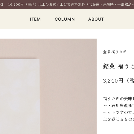
16,200円（税込）以上のお買い上げで送料無料（北海道・沖縄県・一部離島
NG
ITEM
COLUMN
ABOUT
金澤 福うさぎ
銘菓 福う
3,240円（
福うさぎの美味
ゃ・石川県産ゆ
セットですので
土を感じるもの