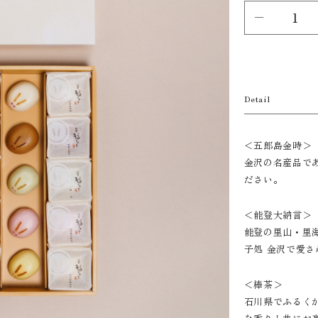
Detail
＜五郎島金時＞
金沢の名産品で
ださい。
＜能登大納言＞
能登の里山・里
子処 金沢で愛
＜棒茶＞
石川県でふるく