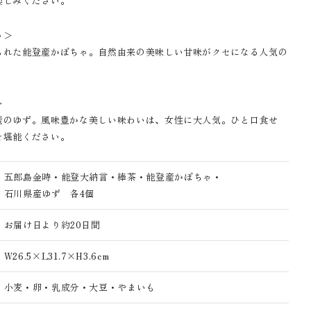
楽しみください。
ゃ＞
られた能登産かぼちゃ。自然由来の美味しい甘味がクセになる人気の
＞
産のゆず。風味豊かな美しい味わいは、女性に大人気。ひと口食せ
を堪能ください。
五郎島金時・能登大納言・棒茶・能登産かぼちゃ・
石川県産ゆず 各4個
お届け日より約20日間
W26.5×L31.7×H3.6cm
小麦・卵・乳成分・大豆・やまいも