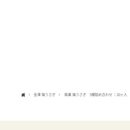
金澤 福うさぎ
銘菓 福うさぎ 5種詰め合わせ ｜20ヶ入