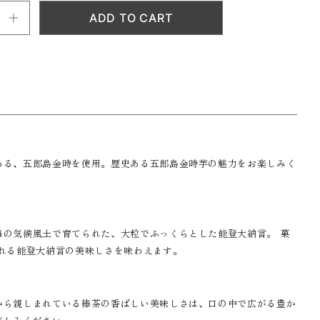
ある、五郎島金時を使用。歴史ある五郎島金時芋の魅力をお楽しみく
海の気候風土で育てられた、大粒でふっくらとした能登大納言。 菓
される能登大納言の美味しさを味わえます。
から親しまれている棒茶の香ばしい美味しさは、口の中で広がる豊か