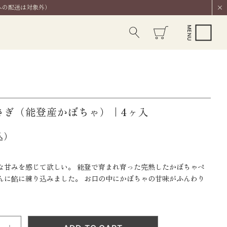
への配送は対象外）
さぎ（能登産かぼちゃ）｜4ヶ入
込）
な甘みを感じて欲しい。 能登で育まれ育った完熟したかぼちゃペ
んに餡に練り込みました。 お口の中にかぼちゃの甘味がふんわり