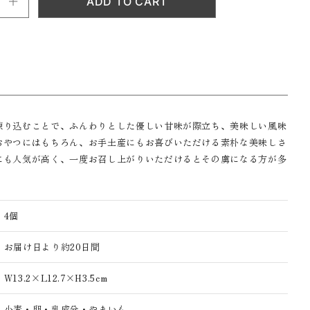
練り込むことで、ふんわりとした優しい甘味が際立ち、美味しい風味
おやつにはもちろん、お手土産にもお喜びいただける素朴な美味しさ
にも人気が高く、一度お召し上がりいただけるとその虜になる方が多
4個
お届け日より約20日間
W13.2×L12.7×H3.5cm
小麦・卵・乳成分・やまいも