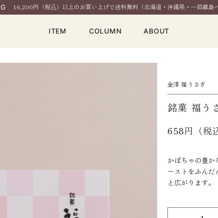
16,200円（税込）以上のお買い上げで送料無料（北海道・沖縄県・一部離島
NG
ITEM
COLUMN
ABOUT
金澤 福うさぎ
銘菓 福う
658円（税
かぼちゃの豊か
ーストをふんだ
と広がります。