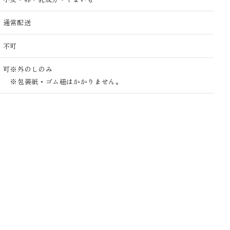
通常配送
不可
可※外のしのみ
※包装紙・ゴム紐はかかりません。