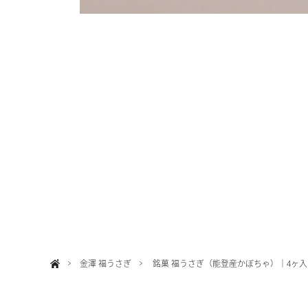
金澤 福うさぎ
銘菓 福うさぎ（能登産かぼちゃ）｜4ヶ入