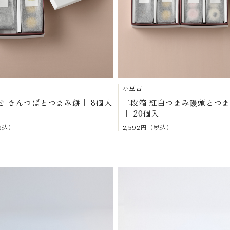
小豆吉
せ きんつばとつまみ餅｜ 8個入
二段箱 紅白つまみ饅頭とつ
｜ 20個入
税込）
2,592円（税込）