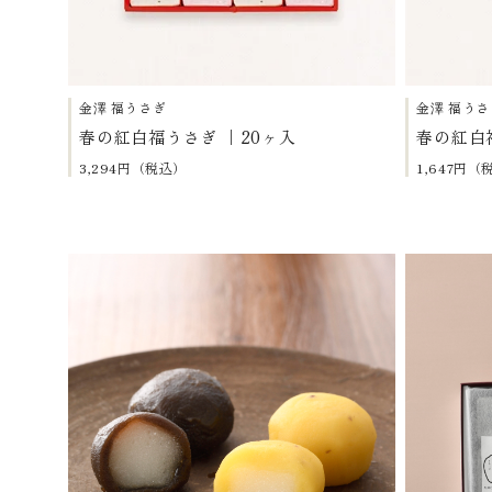
金澤 福うさぎ
金澤 福うさ
春の紅白福うさぎ ｜20ヶ入
春の紅白
3,294円（税込）
1,647円（