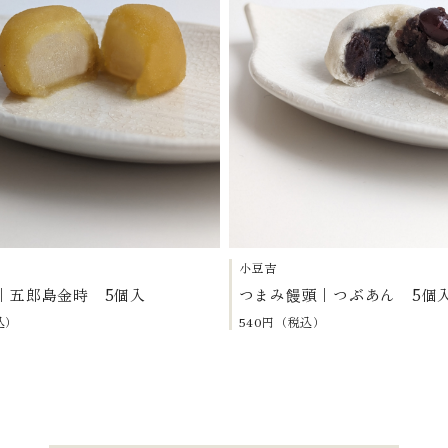
小豆吉
｜五郎島金時 5個入
つまみ饅頭｜つぶあん 5個
込）
540円（税込）