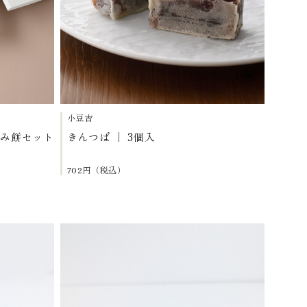
小豆吉
まみ餅セット
きんつば ｜ 3個入
702円（税込）