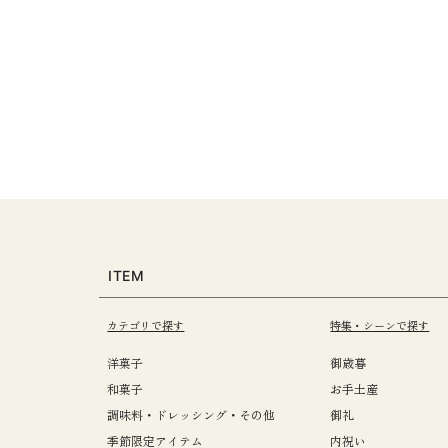
ITEM
カテゴリで探す
特集・シーンで探す
洋菓子
御歳暮
和菓子
お手土産
調味料・ドレッシング・その他
御礼
季節限定アイテム
内祝い